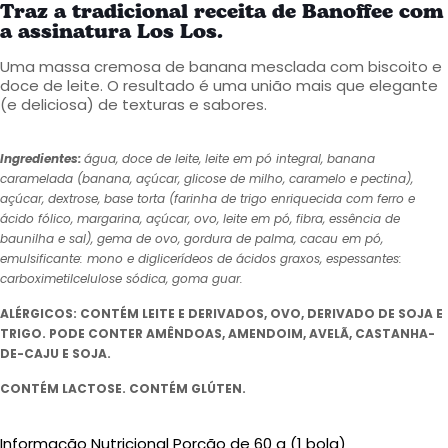
Traz a tradicional receita de Banoffee com
a assinatura Los Los.
Uma massa cremosa de banana mesclada com biscoito e
doce de leite. O resultado é uma união mais que elegante
(e deliciosa) de texturas e sabores.
Ingredientes:
água, doce de leite, leite em pó integral, banana
caramelada (banana, açúcar, glicose de milho, caramelo e pectina),
açúcar, dextrose, base torta (farinha de trigo enriquecida com ferro e
ácido fólico, margarina, açúcar, ovo, leite em pó, fibra, essência de
baunilha e sal), gema de ovo, gordura de palma, cacau em pó,
emulsificante: mono e diglicerídeos de ácidos graxos, espessantes:
carboximetilcelulose sódica, goma guar.
ALÉRGICOS: CONTÉM LEITE E DERIVADOS, OVO, DERIVADO DE SOJA E
TRIGO. PODE CONTER AMÊNDOAS, AMENDOIM, AVELÃ, CASTANHA-
DE-CAJU E SOJA.
CONTÉM LACTOSE. CONTÉM GLÚTEN.
Informação Nutricional Porção de 60 g (1 bola)