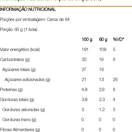
INFORMAÇÃO NUTRICIONAL
Porções por embalagem: Cerca de 64
Porção: 60 g (1 bola)
100 g
60 g
%VD*
Valor energético (kcal)
181
108
5
Carboidratos (g)
32
19
6
Açúcares totais (g)
27
16
Açúcares adicionados (g)
21
13
26
Proteínas (g)
4,8
2,9
6
Gorduras totais (g)
3,8
2,3
4
Gorduras saturadas (g)
2
1,2
5
Gorduras trans (g)
0
0
0
Fibras Alimentares (g)
0
0
0