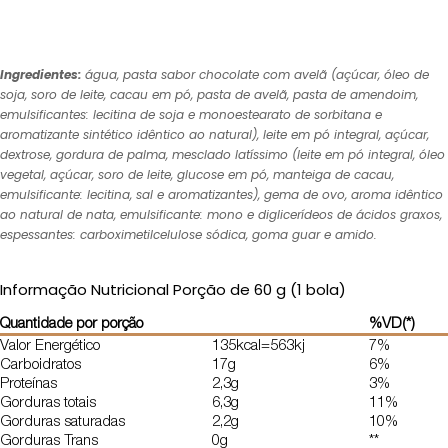
Ingredientes:
água, pasta sabor chocolate com avelã (açúcar, óleo de
soja, soro de leite, cacau em pó, pasta de avelã, pasta de amendoim,
emulsificantes: lecitina de soja e monoestearato de sorbitana e
aromatizante sintético idêntico ao natural), leite em pó integral, açúcar,
dextrose, gordura de palma, mesclado latíssimo (leite em pó integral, óleo
vegetal, açúcar, soro de leite, glucose em pó, manteiga de cacau,
emulsificante: lecitina, sal e aromatizantes), gema de ovo, aroma idêntico
ao natural de nata, emulsificante: mono e diglicerídeos de ácidos graxos,
espessantes: carboximetilcelulose sódica, goma guar e amido.
Informação Nutricional Porção de 60 g (1 bola)
Quantidade por porção
%VD(*)
Valor Energético
135kcal=563kj
7%
Carboidratos
17g
6%
Proteínas
2,3g
3%
Gorduras totais
6,3g
11%
Gorduras saturadas
2,2g
10%
Gorduras Trans
0g
**