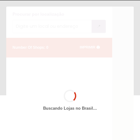
Procurar por localização
📍
Number Of Shops: 0
IMPRIMIR 🖨️
Buscando Lojas no Brasil...