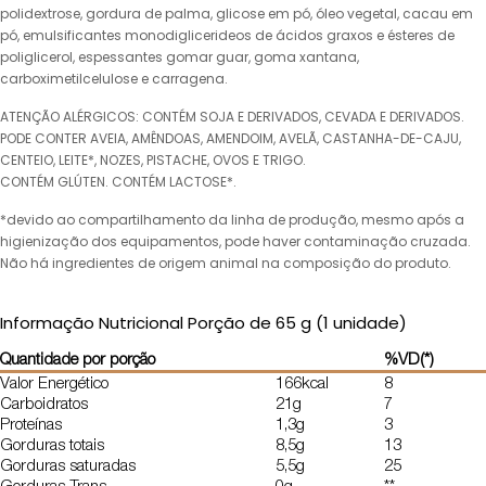
polidextrose, gordura de palma, glicose em pó, óleo vegetal, cacau em
pó, emulsificantes monodiglicerideos de ácidos graxos e ésteres de
poliglicerol, espessantes gomar guar, goma xantana,
carboximetilcelulose e carragena.
ATENÇÃO ALÉRGICOS: CONTÉM SOJA E DERIVADOS, CEVADA E DERIVADOS.
PODE CONTER AVEIA, AMÊNDOAS, AMENDOIM, AVELÃ, CASTANHA-DE-CAJU,
CENTEIO, LEITE*, NOZES, PISTACHE, OVOS E TRIGO.
CONTÉM GLÚTEN. CONTÉM LACTOSE*.
*devido ao compartilhamento da linha de produção, mesmo após a
higienização dos equipamentos, pode haver contaminação cruzada.
Não há ingredientes de origem animal na composição do produto.
Informação Nutricional Porção de 65 g (1 unidade)
Quantidade por porção
%VD(*)
Valor Energético
166kcal
8
Carboidratos
21g
7
Proteínas
1,3g
3
Gorduras totais
8,5g
13
Gorduras saturadas
5,5g
25