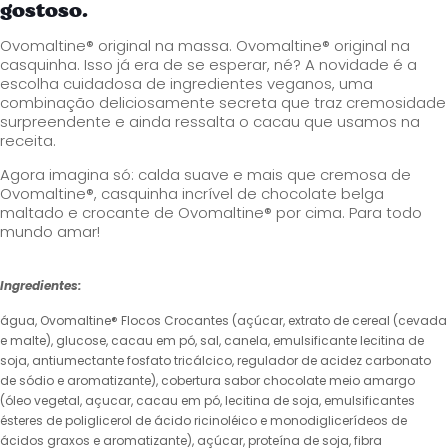
gostoso.
Ovomaltine® original na massa. Ovomaltine® original na
casquinha. Isso já era de se esperar, né? A novidade é a
escolha cuidadosa de ingredientes veganos, uma
combinação deliciosamente secreta que traz cremosidade
surpreendente e ainda ressalta o cacau que usamos na
receita.
Agora imagina só: calda suave e mais que cremosa de
Ovomaltine®, casquinha incrível de chocolate belga
maltado e crocante de Ovomaltine® por cima. Para todo
mundo amar!
Ingredientes:
água, Ovomaltine® Flocos Crocantes (açúcar, extrato de cereal (cevada
e malte), glucose, cacau em pó, sal, canela, emulsificante lecitina de
soja, antiumectante fosfato tricálcico, regulador de acidez carbonato
de sódio e aromatizante), cobertura sabor chocolate meio amargo
(óleo vegetal, açucar, cacau em pó, lecitina de soja, emulsificantes
ésteres de poliglicerol de ácido ricinoléico e monodiglicerídeos de
ácidos graxos e aromatizante), açúcar, proteína de soja, fibra