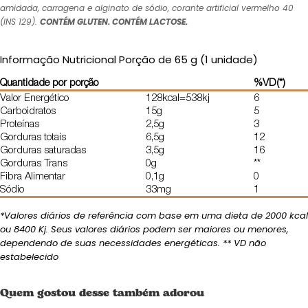
amidada, carragena e alginato de sódio, corante artificial vermelho 40
(INS 129).
CONTÉM GLUTEN. CONTÉM LACTOSE.
Informação Nutricional Porção de 65 g (1 unidade)
Quantidade por porção
%VD(*)
Valor Energético
128kcal=538kj
6
Carboidratos
15g
5
Proteínas
2,5g
3
Gorduras totais
6,5g
12
Gorduras saturadas
3,5g
16
Gorduras Trans
0g
**
Fibra Alimentar
0,1g
0
Sódio
33mg
1
*Valores diários de referência com base em uma dieta de 2000 kcal
ou 8400 Kj. Seus valores diários podem ser maiores ou menores,
dependendo de suas necessidades energéticas. ** VD não
estabelecido
Quem gostou desse também adorou