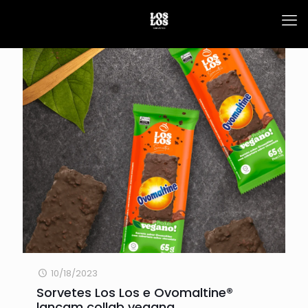
10/18/2023
Sorvetes Los Los e Ovomaltine®
lançam collab vegana