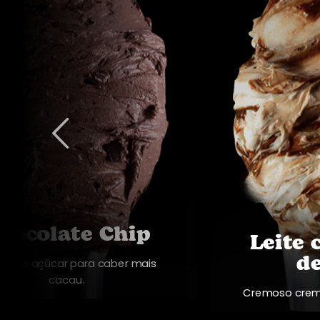
hocolate Chip
Leite
de
mos o açúcar para caber mais
cacau.
Cremoso crem