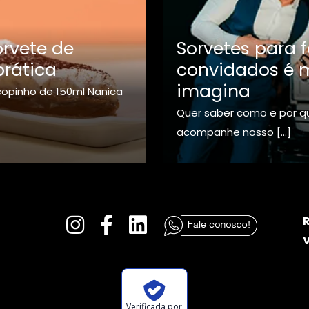
orvete de
Sorvetes para f
rática
convidados é m
imagina
opinho de 150ml Nanica
Quer saber como e por qu
acompanhe nosso
[…]
V
Verificada por