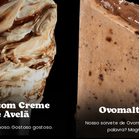
 com Creme
Ovomalt
 Avelã
Nosso sorvete de Ovo
oso. Gostoso gostoso.
palavra? Magn