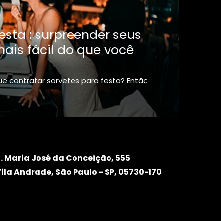
esta : surpreender seus
ais fácil do que você
e contratar sorvetes para festa? Então
R. Maria José da Conceição, 555
ila Andrade, São Paulo - SP, 05730-170