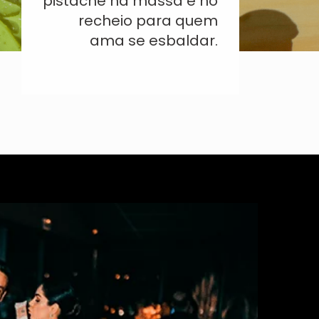
pistache na massa e no
recheio para quem
ama se esbaldar.