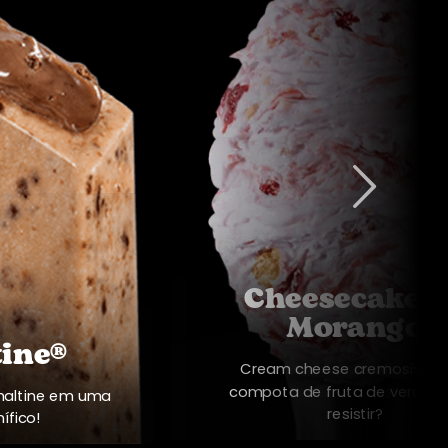
Cheesecake 
Morango
ine®
Cream cheese cremosíssim
compota de fruta de verdade
maltine em uma
resistir?
ífico!