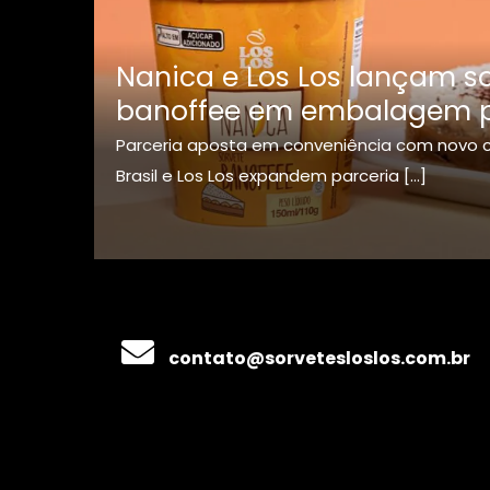
Nanica e Los Los lançam s
banoffee em embalagem p
Parceria aposta em conveniência com novo c
Brasil e Los Los expandem parceria
[…]
contato@sorvetesloslos.com.br