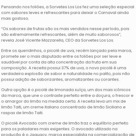
Pensando nos foliões, a Sorvetes Los Los fez uma seleção especial
com sabores leves e refrescantes para deixar o Carnaval ainda
mais gostoso.
“Os sabores de frutas são os mais vendidos nesse período, pois
são extremamente refrescantes, além de muito saborosos”,
revela José Vicente Mazzarella, CEO da Sorvetes Los Los.
Entre os queridinhos, o picolé de uva, recém lançado pela marca,
promete ser o mais disputado entre os foliões por ser leve e
saudável por conta da alta concentração da fruta em sua
composição. A receita possui 37% de uva, o novo picolé é uma
verdadeira explosão de sabor e naturalidade no palito, pois não
possui adição de saborizantes, aromatizantes ou corantes.
Outra opção é o picolé de limonada suíça, um dos mais icônicos
da marca, que une o contraste perfeito entre a doçura, o frescor e
o amargor do limão na medida certa. A receita leva um mix de
limão Taiti, um creme italiano concentrado de limão Siciliano e
raspas de limão Taiti.
O picolé Avocado com creme de limão traz o equilíbrio perfeito
para os paladares mais exigentes. O avocado utilizado na
produção é o Jaguacy, marca especialista na comercialização de