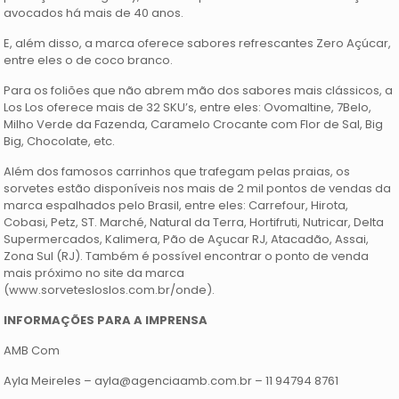
avocados há mais de 40 anos.
E, além disso, a marca oferece sabores refrescantes Zero Açúcar,
entre eles o de coco branco.
Para os foliões que não abrem mão dos sabores mais clássicos, a
Los Los oferece mais de 32 SKU’s, entre eles: Ovomaltine, 7Belo,
Milho Verde da Fazenda, Caramelo Crocante com Flor de Sal, Big
Big, Chocolate, etc.
Além dos famosos carrinhos que trafegam pelas praias, os
sorvetes estão disponíveis nos mais de 2 mil pontos de vendas da
marca espalhados pelo Brasil, entre eles: Carrefour, Hirota,
Cobasi, Petz, ST. Marché, Natural da Terra, Hortifruti, Nutricar, Delta
Supermercados, Kalimera, Pão de Açucar RJ, Atacadão, Assai,
Zona Sul (RJ). Também é possível encontrar o ponto de venda
mais próximo no site da marca
(www.sorvetesloslos.com.br/onde).
INFORMAÇÕES PARA A IMPRENSA
AMB Com
Ayla Meireles – ayla@agenciaamb.com.br – 11 94794 8761